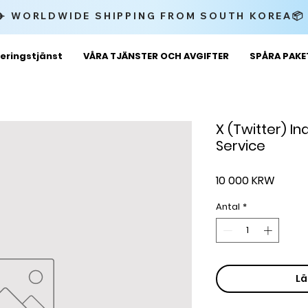
✈️ WORLDWIDE SHIPPING FROM SOUTH KOREA
eringstjänst
VÅRA TJÄNSTER OCH AVGIFTER
SPÅRA PAK
X (Twitter) Inq
Service
Pris
10 000 KRW
Antal
*
Lä